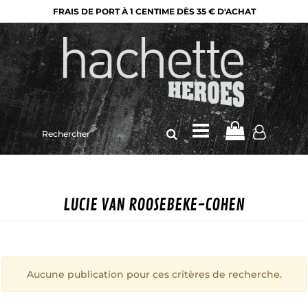
FRAIS DE PORT À 1 CENTIME DÈS 35 € D'ACHAT
Rechercher
sur
le
site
LUCIE VAN ROOSEBEKE-COHEN
Aucune publication pour ces critères de recherche.