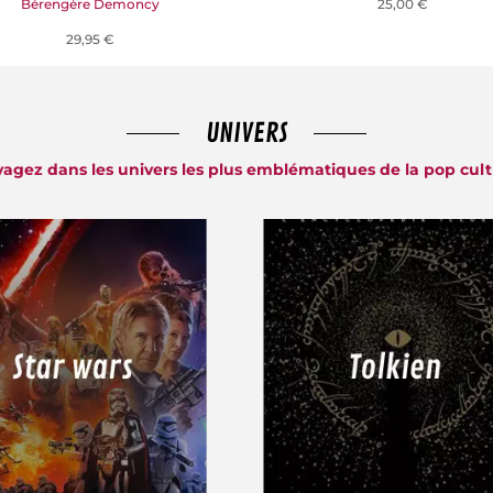
Bérengère Demoncy
25,00 €
29,95 €
UNIVERS
agez dans les univers les plus emblématiques de la pop cul