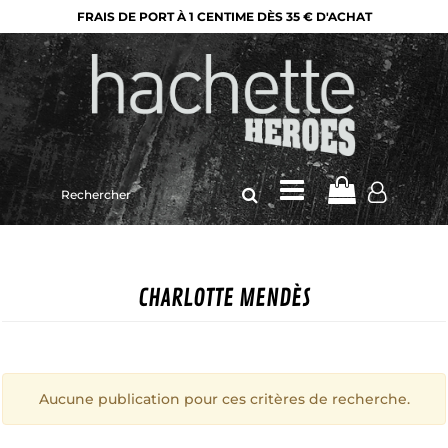
FRAIS DE PORT À 1 CENTIME DÈS 35 € D'ACHAT
Rechercher
sur
le
site
CHARLOTTE MENDÈS
Aucune publication pour ces critères de recherche.