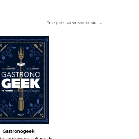
Trier par :
Parutions les plu…
Gastronogeek
tes inspirées des cultures de