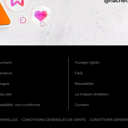
univers
Foreign rights
auteurs
FAQ
logue
Newsletter
du site
La maison d'édition
sibilité : non conforme
Contact
ONNELLES
CONDITIONS GÉNÉRALES DE VENTE
CONDITIONS GÉNÉRAL