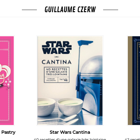
GUILLAUME CZERW
 Pastry
Star Wars Cantina
40 recettes d'une galaxie très lointaine
42 recet