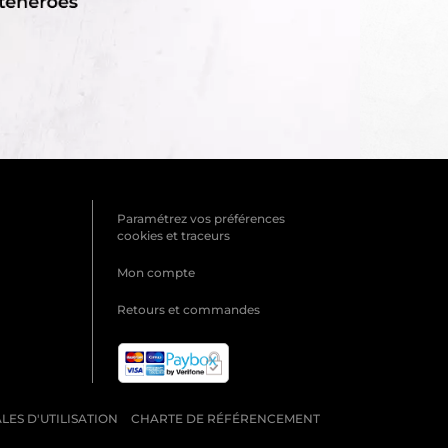
Paramétrez vos préférences
cookies et traceurs
Mon compte
Retours et commandes
ES D'UTILISATION
CHARTE DE RÉFÉRENCEMENT