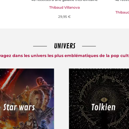
Thibaud Villanova
Thibaud
29,95 €
UNIVERS
agez dans les univers les plus emblématiques de la pop cul