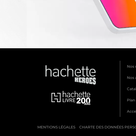
Nos 
Nos 
Cata
Plan 
Acces
MENTIONS LÉGALES
CHARTE DES DONNÉES PERS