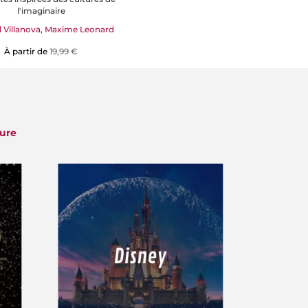
l'imaginaire
 Villanova
,
Maxime Leonard
À partir de
19,99 €
ture