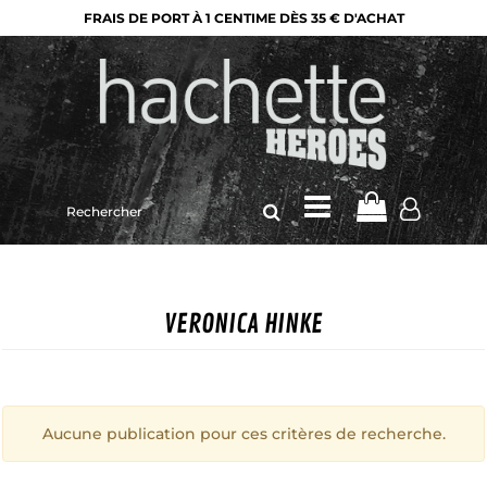
FRAIS DE PORT À 1 CENTIME DÈS 35 € D'ACHAT
Rechercher
sur
le
site
VERONICA HINKE
Aucune publication pour ces critères de recherche.