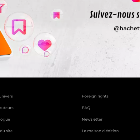
univers
Foreign rights
auteurs
FAQ
logue
Newsletter
du site
La maison d'édition