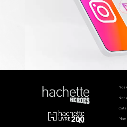
Nos 
Nos 
Cata
Plan 