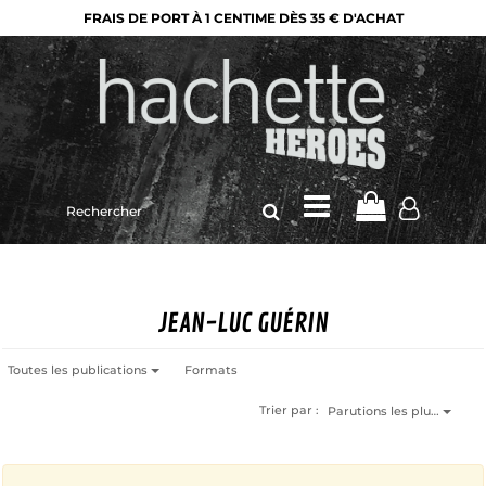
FRAIS DE PORT À 1 CENTIME DÈS 35 € D'ACHAT
Rechercher
sur
le
site
JEAN-LUC GUÉRIN
Toutes les publications
Formats
Trier par :
Parutions les plu…