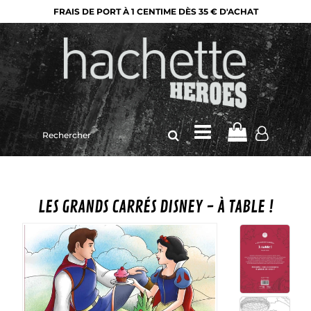
FRAIS DE PORT À 1 CENTIME DÈS 35 € D'ACHAT
Rechercher
sur
le
site
LES GRANDS CARRÉS DISNEY - À TABLE !