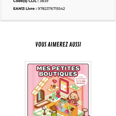
Code(s) CLIL :
3839
EAN13 Livre :
9782376715542
VOUS AIMEREZ AUSSI