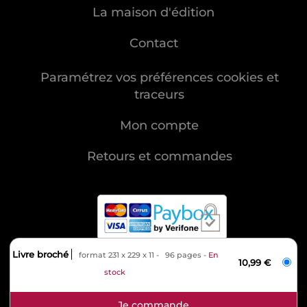
La maison d'édition
Contact
Paramétrez vos préférences cookies et
traceurs
Mon compte
Retours et commandes
Livre broché
format 231 x 229 x 11
96 pages
En
MENTIONS LÉGALES
10,99 €
stock
CHARTE DES DONNÉES PERSONNELLES
CONDITIONS GÉNÉRALES DE VENTE