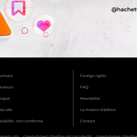
univers
Foreign rights
auteurs
FAQ
logue
Newsletter
du site
La maison d'édition
sibilité : non conforme
Contact
ONNELLES
CONDITIONS GÉNÉRALES DE VENTE
CONDITIONS GÉNÉRAL