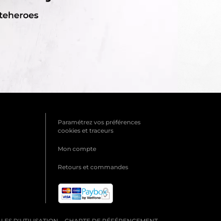
Paramétrez vos préférences
cookies et traceurs
Mon compte
Retours et commandes
ES D'UTILISATION
CHARTE DE RÉFÉRENCEMENT