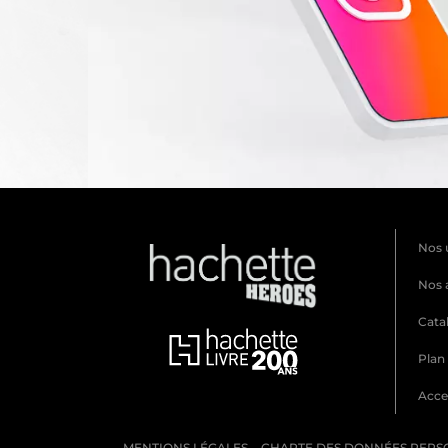
Nos 
Nos 
Cata
Plan 
Acces
MENTIONS LÉGALES
CHARTE DES DONNÉES PERS