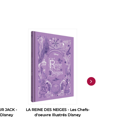
R JACK -
LA REINE DES NEIGES - Les Chefs-
DISNEY TE
 Disney
d'oeuvre Illustrés Disney