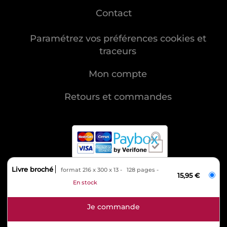
Contact
Paramétrez vos préférences cookies et
traceurs
Mon compte
Retours et commandes
Livre broché
format 216 x 300 x 13
128 pages
MENTIONS LÉGALES
15,95 €
En stock
CHARTE DES DONNÉES PERSONNELLES
CONDITIONS GÉNÉRALES DE VENTE
CONDITIONS GÉNÉRALES D'UTILISATION
CHARTE DE RÉFÉRENCEMENT