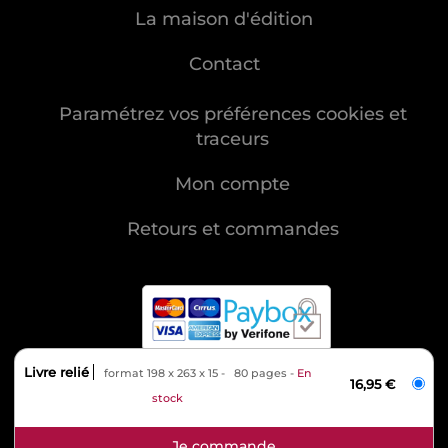
La maison d'édition
Contact
Paramétrez vos préférences cookies et
traceurs
Mon compte
Retours et commandes
Livre relié
format 198 x 263 x 15
80 pages
En
MENTIONS LÉGALES
16,95 €
stock
CHARTE DES DONNÉES PERSONNELLES
CONDITIONS GÉNÉRALES DE VENTE