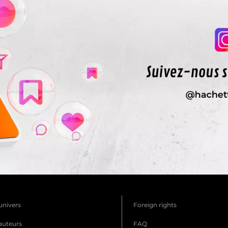
univers
Foreign rights
auteurs
FAQ