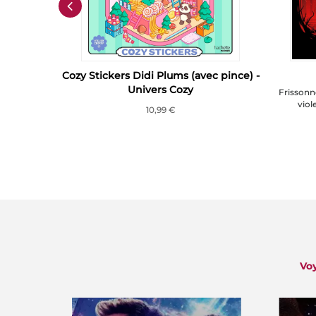
bleu
Cozy Stickers Didi Plums (avec pince) -
Univers Cozy
é la lampe ?
Frissonn
viol
10,99 €
Voy