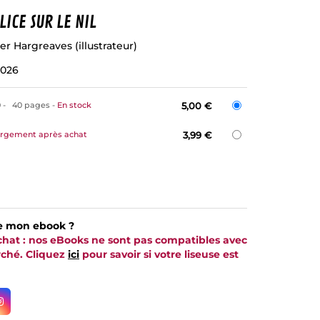
ICE SUR LE NIL
er Hargreaves
(illustrateur)
2026
0
40 pages
En stock
5,00 €
argement après achat
3,99 €
e mon ebook ?
achat : nos eBooks ne sont pas compatibles avec
arché. Cliquez
ici
pour savoir si votre liseuse est