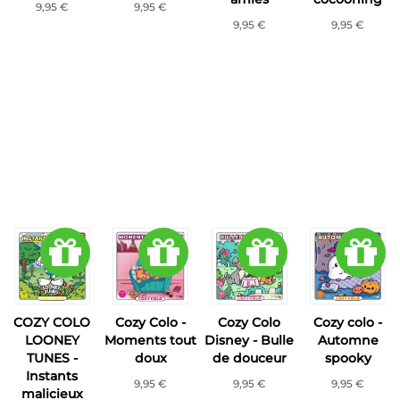
9,95 €
9,95 €
9,95 €
9,95 €
COZY COLO
Cozy Colo -
Cozy Colo
Cozy colo -
LOONEY
Moments tout
Disney - Bulle
Automne
TUNES -
doux
de douceur
spooky
Instants
9,95 €
9,95 €
9,95 €
malicieux