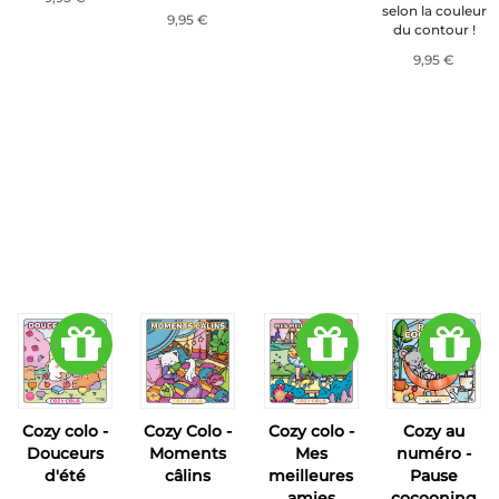
selon la couleur
9,95 €
du contour !
9,95 €
Cozy colo -
Cozy Colo -
Cozy colo -
Cozy au
Douceurs
Moments
Mes
numéro -
d'été
câlins
meilleures
Pause
amies
cocooning