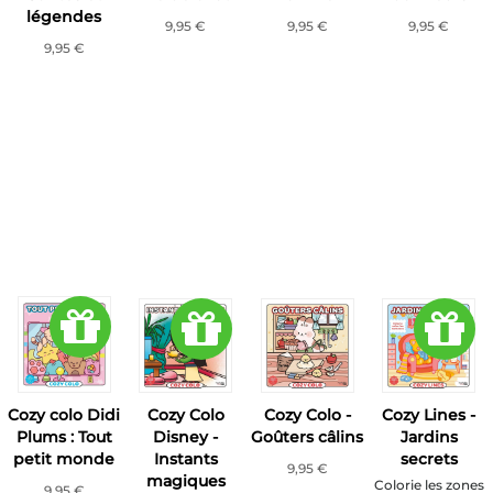
légendes
9,95 €
9,95 €
9,95 €
9,95 €
Cozy colo Didi
Cozy Colo
Cozy Colo -
Cozy Lines -
Plums : Tout
Disney -
Goûters câlins
Jardins
petit monde
Instants
secrets
9,95 €
magiques
Colorie les zones
9,95 €