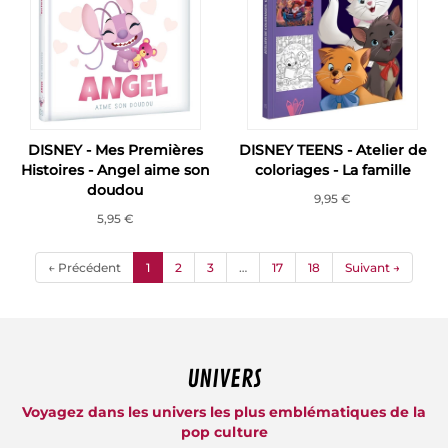
DISNEY - Mes Premières
DISNEY TEENS - Atelier de
Histoires - Angel aime son
coloriages - La famille
doudou
9,95 €
5,95 €
(current)
← Précédent
1
2
3
…
17
18
Suivant →
UNIVERS
Voyagez dans les univers les plus emblématiques de la
pop culture