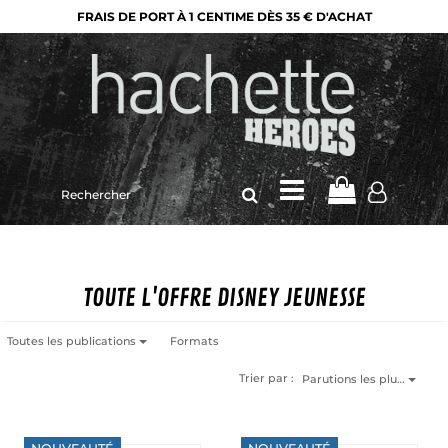
FRAIS DE PORT À 1 CENTIME DÈS 35 € D'ACHAT
Rechercher
sur
le
site
TOUTE L'OFFRE DISNEY JEUNESSE
Toutes les publications
Formats
Trier par :
Parutions les plu…