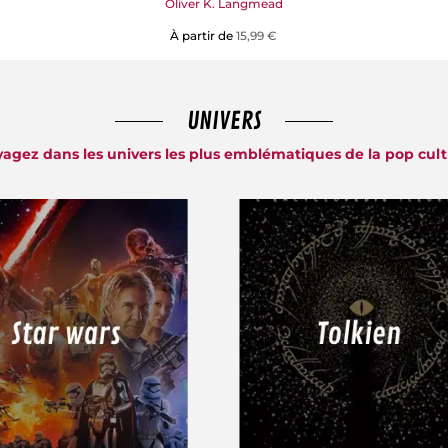
Oliver K. Langmead
À partir de
15,99 €
UNIVERS
agez dans les univers les plus emblématiques de la pop cul