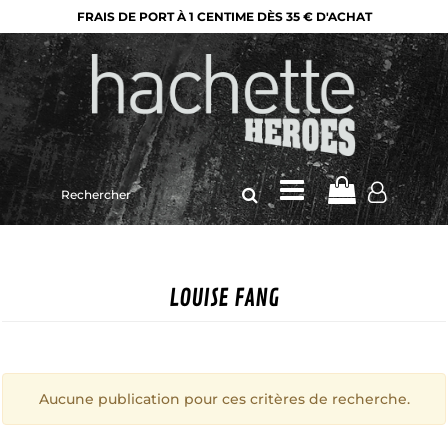
FRAIS DE PORT À 1 CENTIME DÈS 35 € D'ACHAT
Rechercher
sur
le
site
LOUISE FANG
Aucune publication pour ces critères de recherche.