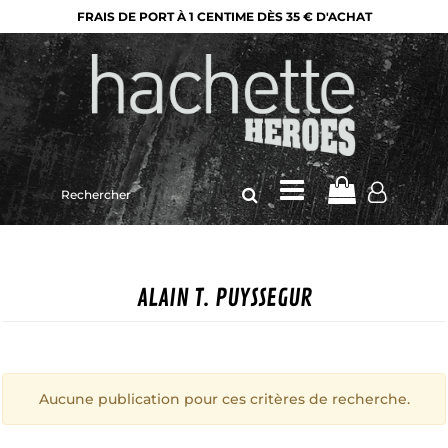
FRAIS DE PORT À 1 CENTIME DÈS 35 € D'ACHAT
Rechercher
sur
le
site
ALAIN T. PUYSSEGUR
Aucune publication pour ces critères de recherche.