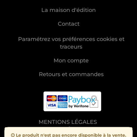
La maison d'édition
Contact
Paramétrez vos préférences cookies et
traceurs
Mon compte
Retours et commandes
MENTIONS LÉGALES
CHARTE DES DONNÉES PERSONNELLES
Le produit n'est pas encore disponible à la vente.