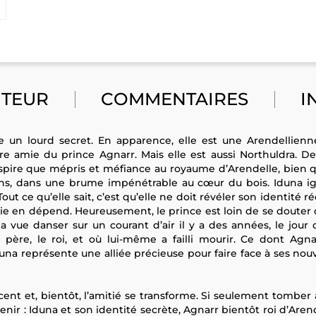
UTEUR
COMMENTAIRES
I
e un lourd secret. En apparence, elle est une Arendellien
re amie du prince Agnarr. Mais elle est aussi Northuldra. Dep
nspire que mépris et méfiance au royaume d’Arendelle, bien qu
ns, dans une brume impénétrable au cœur du bois. Iduna i
ut ce qu’elle sait, c’est qu’elle ne doit révéler son identité r
e en dépend. Heureusement, le prince est loin de se douter q
l a vue danser sur un courant d’air il y a des années, le jour
père, le roi, et où lui-même a failli mourir. Ce dont Agna
duna représente une alliée précieuse pour faire face à ses nouv
rcent et, bientôt, l’amitié se transforme. Si seulement tomber
venir : Iduna et son identité secrète, Agnarr bientôt roi d’Arend