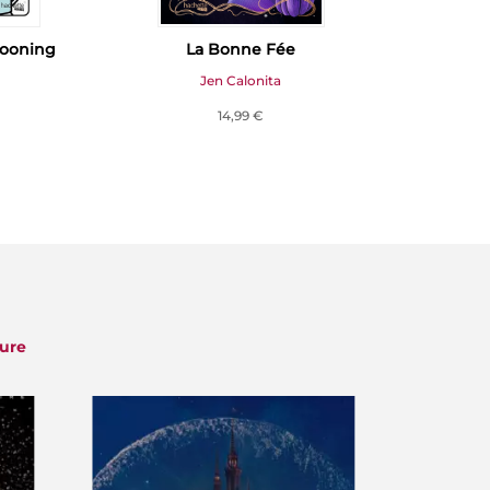
cooning
La Bonne Fée
DISNEY -
histoir
Jen Calonita
14,99 €
ture