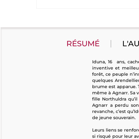
RÉSUMÉ
L'A
Iduna, 16 ans, cach
inventive et meilleu
forêt, ce peuple n’i
quelques Arendellie
brume est apparue. To
même à Agnarr. Sa vi
fille Northuldra qu’i
Agnarr a perdu son 
revanche, c’est qu’I
de jeune souverain.
Leurs liens se renfo
si risqué pour leur a