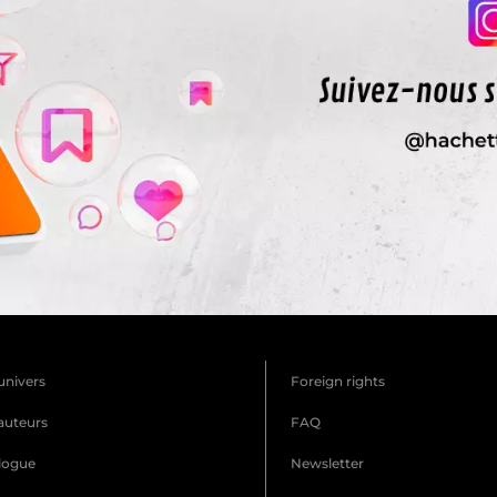
univers
Foreign rights
auteurs
FAQ
logue
Newsletter