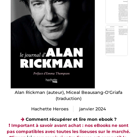
Alan Rickman
(auteur),
Miceal Beausang-O'Griafa
(traduction)
Hachette Heroes
janvier 2024
Comment récupérer et lire mon ebook ?
❗️ Important à savoir avant achat : nos eBooks ne sont
pas compatibles avec toutes les liseuses sur le marché.