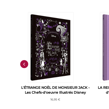
 Disney
L'ÉTRANGE NOËL DE MONSIEUR JACK -
LA REI
film
Les Chefs-d'oeuvre Illustrés Disney
d
16,95 €