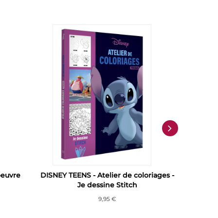
oeuvre
DISNEY TEENS - Atelier de coloriages -
DISNEY 
Je dessine Stitch
M
9,95 €