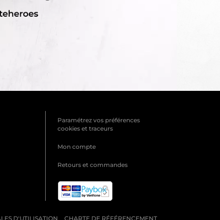
Paramétrez vos préférences
cookies et traceurs
Mon compte
Retours et commandes
ES D'UTILISATION
CHARTE DE RÉFÉRENCEMENT