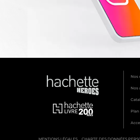
Nos 
Nos 
Cata
Plan 
Acces
MENTIONS LÉGALES
CHARTE DES DONNÉES PERS