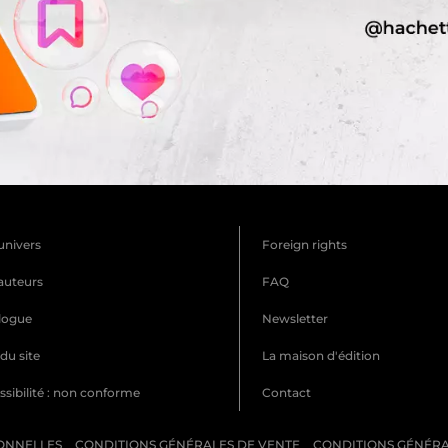
univers
Foreign rights
auteurs
FAQ
logue
Newsletter
du site
La maison d'édition
sibilité : non conforme
Contact
ONNELLES
CONDITIONS GÉNÉRALES DE VENTE
CONDITIONS GÉNÉRAL