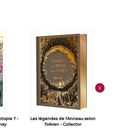
topie ? -
Les légendes de l'Anneau selon
DISNEY 
ney
Tolkien - Collector
Stitch 