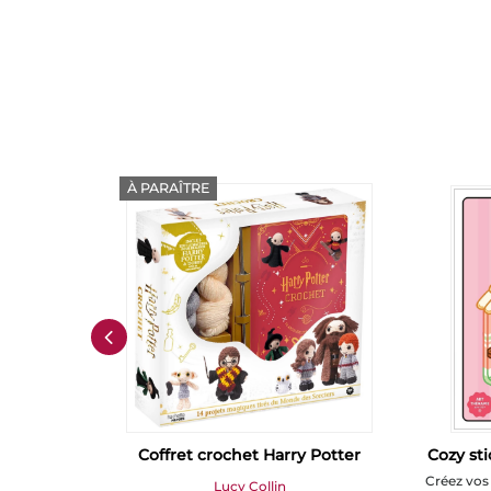
À PARAÎTRE
toires -
Coffret crochet Harry Potter
Cozy sti
meil
Créez vos
Lucy Collin