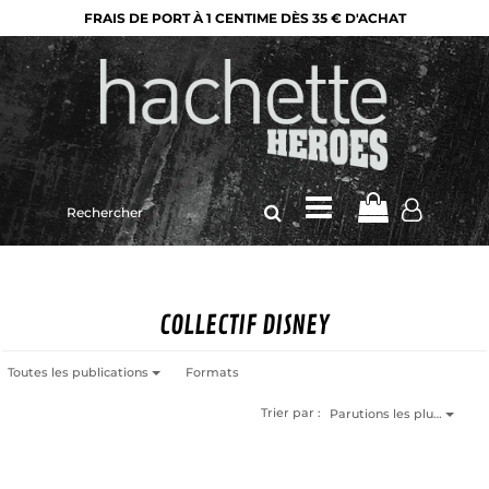
FRAIS DE PORT À 1 CENTIME DÈS 35 € D'ACHAT
Rechercher
sur
le
site
COLLECTIF DISNEY
Toutes les publications
Formats
Trier par :
Parutions les plu…