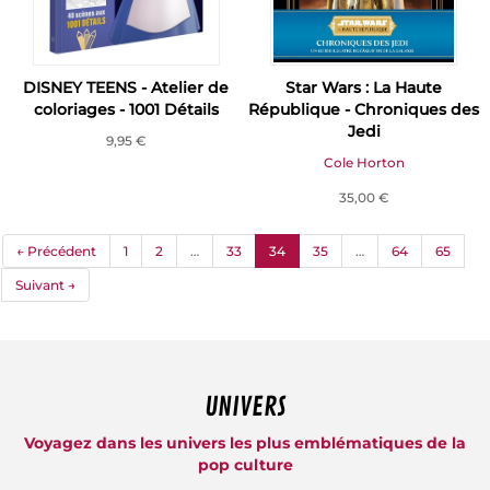
DISNEY TEENS - Atelier de
Star Wars : La Haute
coloriages - 1001 Détails
République - Chroniques des
Jedi
9,95 €
Cole Horton
35,00 €
(current)
← Précédent
1
2
…
33
34
35
…
64
65
Suivant →
UNIVERS
Voyagez dans les univers les plus emblématiques de la
pop culture