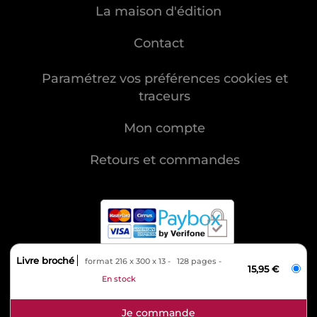
La maison d'édition
Contact
Paramétrez vos préférences cookies et
traceurs
Mon compte
Retours et commandes
Livre broché
format 216 x 300 x 13
128 pages
MENTIONS LÉGALES
15,95 €
En stock
CHARTE DES DONNÉES PERSONNELLES
CONDITIONS GÉNÉRALES DE VENTE