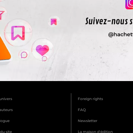
univers
Foreign rights
auteurs
FAQ
logue
Newsletter
du site
La maison d'édition