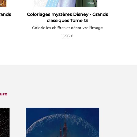
rands
Coloriages mystères Disney - Grands
Coloria
classiques Tome 13
Colorie les chiffres et découvre l'image
Colorie 
15,95 €
ture