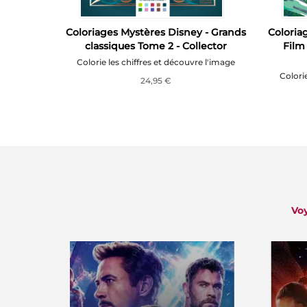
y - Les
Coloriages Mystères Disney - Grands
Coloria
me 3
classiques Tome 2 - Collector
Film 
Colorie les chiffres et découvre l'image
Colori
24,95 €
Voy