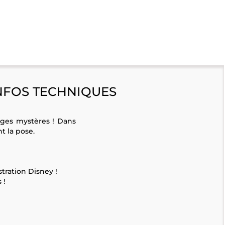
NFOS TECHNIQUES
ages mystères ! Dans
t la pose.
tration Disney !
 !