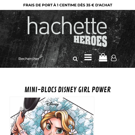
FRAIS DE PORT À 1 CENTIME DÈS 35 € D'ACHAT
Rechercher
sur
le
site
MINI-BLOCS DISNEY GIRL POWER