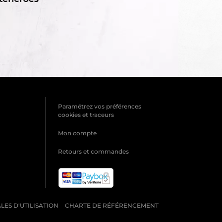
Paramétrez vos préférences
cookies et traceurs
Mon compte
Retours et commandes
ES D'UTILISATION
CHARTE DE RÉFÉRENCEMENT