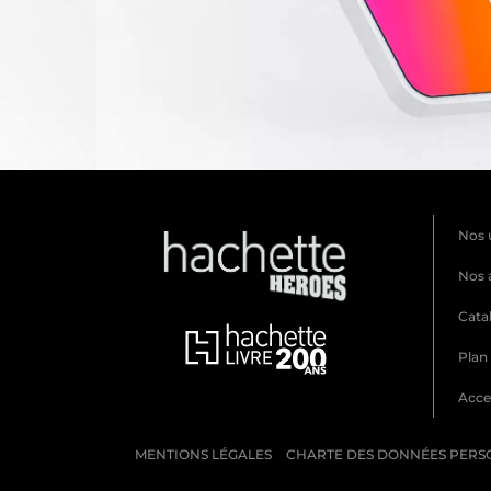
Nos 
Nos 
Cata
Plan 
Acces
MENTIONS LÉGALES
CHARTE DES DONNÉES PERS