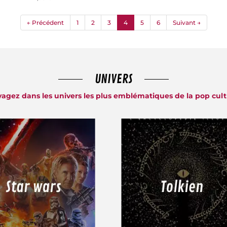
(current)
← Précédent
1
2
3
4
5
6
Suivant →
UNIVERS
agez dans les univers les plus emblématiques de la pop cul