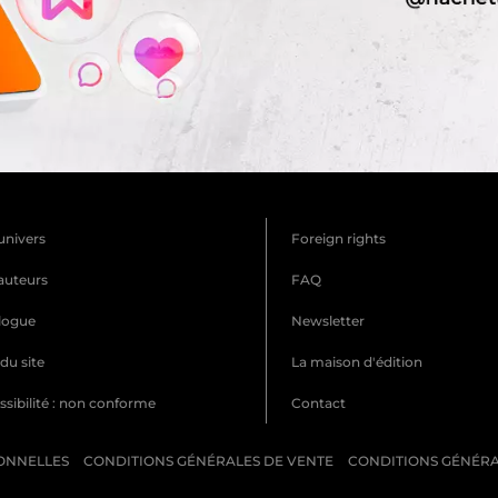
univers
Foreign rights
auteurs
FAQ
logue
Newsletter
du site
La maison d'édition
sibilité : non conforme
Contact
ONNELLES
CONDITIONS GÉNÉRALES DE VENTE
CONDITIONS GÉNÉRAL