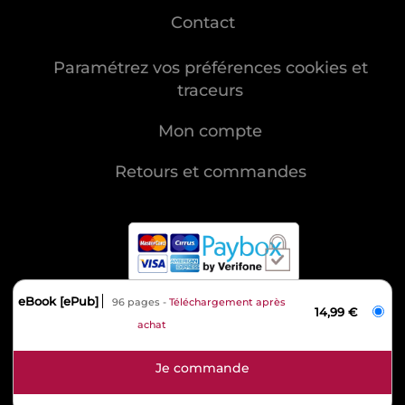
Contact
Paramétrez vos préférences cookies et
traceurs
Mon compte
Retours et commandes
eBook [ePub]
96 pages
Téléchargement après
MENTIONS LÉGALES
14,99 €
achat
CHARTE DES DONNÉES PERSONNELLES
CONDITIONS GÉNÉRALES DE VENTE
CONDITIONS GÉNÉRALES D'UTILISATION
CHARTE DE RÉFÉRENCEMENT