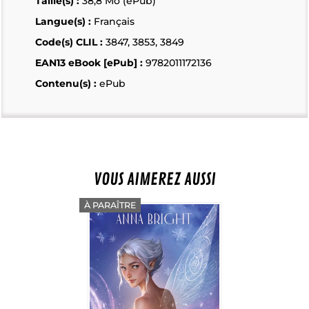
Taille(s) :
38,8 Mo (ePub)
Langue(s) :
Français
Code(s) CLIL :
3847, 3853, 3849
EAN13 eBook [ePub] :
9782011172136
Contenu(s) :
ePub
VOUS AIMEREZ AUSSI
À PARAÎTRE