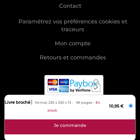
Contact
Paramétrez vos préférences cookies et
traceurs
Mon compte
Retours et commandes
Livre broché
format 230 x 230 x 13
96 pages
En
MENTIONS LÉGALES
10,95 €
stock
CHARTE DES DONNÉES PERSONNELLES
CONDITIONS GÉNÉRALES DE VENTE
CONDITIONS GÉNÉRALES D'UTILISATION
CHARTE DE RÉFÉRENCEMENT