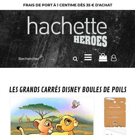
FRAIS DE PORT À 1 CENTIME DÈS 35 € D'ACHAT
Rechercher
sur
le
site
LES GRANDS CARRÉS DISNEY BOULES DE POILS